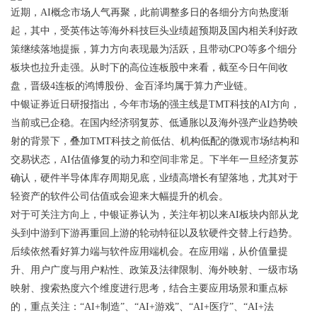
近期，AI概念市场人气再聚，此前调整多日的各细分方向热度渐
起，其中，受英伟达等海外科技巨头业绩超预期及国内相关利好政
策继续落地提振，算力方向表现最为活跃，且带动CPO等多个细分
板块也拉升走强。从时下的高位连板股中来看，截至今日午间收
盘，晋级4连板的鸿博股份、金百泽均属于算力产业链。
中银证券近日研报指出，今年市场的强主线是TMT科技的AI方向，
当前或已企稳。在国内经济弱复苏、低通胀以及海外强产业趋势映
射的背景下，叠加TMT科技之前低估、机构低配的微观市场结构和
交易状态，AI估值修复的动力和空间非常足。下半年一旦经济复苏
确认，硬件半导体库存周期见底，业绩高增长有望落地，尤其对于
轻资产的软件公司估值或会迎来大幅提升的机会。
对于可关注方向上，中银证券认为，关注年初以来AI板块内部从龙
头到中游到下游再重回上游的轮动特征以及软硬件交替上行趋势。
后续依然看好算力端与软件应用端机会。在应用端，从价值量提
升、用户广度与用户粘性、政策及法律限制、海外映射、一级市场
映射、搜索热度六个维度进行思考，结合主要应用场景和重点标
的，重点关注：“AI+制造”、“AI+游戏”、“AI+医疗”、“AI+法