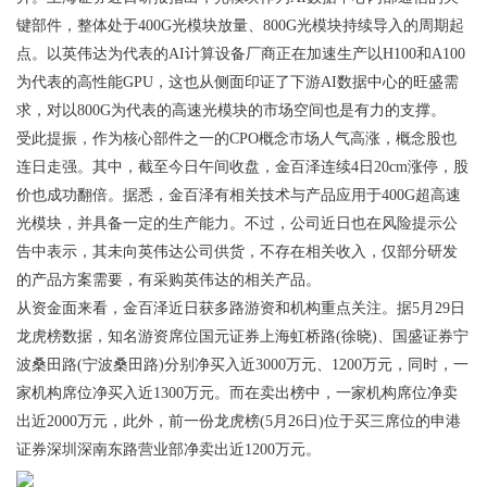
键部件，整体处于400G光模块放量、800G光模块持续导入的周期起
点。以英伟达为代表的AI计算设备厂商正在加速生产以H100和A100
为代表的高性能GPU，这也从侧面印证了下游AI数据中心的旺盛需
求，对以800G为代表的高速光模块的市场空间也是有力的支撑。
受此提振，作为核心部件之一的CPO概念市场人气高涨，概念股也
连日走强。其中，截至今日午间收盘，金百泽连续4日20cm涨停，股
价也成功翻倍。据悉，金百泽有相关技术与产品应用于400G超高速
光模块，并具备一定的生产能力。不过，公司近日也在风险提示公
告中表示，其未向英伟达公司供货，不存在相关收入，仅部分研发
的产品方案需要，有采购英伟达的相关产品。
从资金面来看，金百泽近日获多路游资和机构重点关注。据5月29日
龙虎榜数据，知名游资席位国元证券上海虹桥路(徐晓)、国盛证券宁
波桑田路(宁波桑田路)分别净买入近3000万元、1200万元，同时，一
家机构席位净买入近1300万元。而在卖出榜中，一家机构席位净卖
出近2000万元，此外，前一份龙虎榜(5月26日)位于买三席位的申港
证券深圳深南东路营业部净卖出近1200万元。