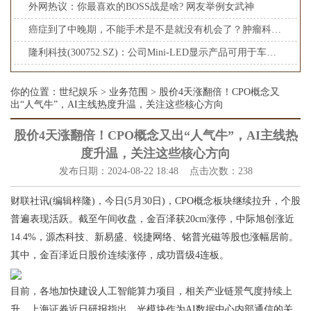
外网热议：你最喜欢的BOSS战是啥? 网友举例女武神
癌症到了中晚期，不能手术是不是就没有机会了？肿瘤科罗小东教授
隆利科技(300752.SZ)：公司Mini-LED显示产品可用于车载显示屏上
你的位置：
世纪娱乐
>
业务范围
> 股价4天涨翻倍！CPO概念又
出“人气牛”，AI主线热度升温，关注这些核心方向
股价4天涨翻倍！CPO概念又出“人气牛”，AI主线热
度升温，关注这些核心方向
发布日期：2024-08-22 18:48 点击次数：238
财联社讯(编辑梓隆)，今日(5月30日)，CPO概念板块继续拉升，个股
普遍表现活跃。截至午间收盘，金百泽获20cm涨停，中际旭创涨近
14.4%，源杰科技、新易盛、锐捷网络、铭普光磁等股也涨幅居前。
其中，金百泽近日股价连续涨停，成功晋级4连板。
目前，各地加快建设人工智能算力项目，相关产业链景气度持续上
升。上海证券近日研报指出，光模块作为AI数据中心内部通信的关