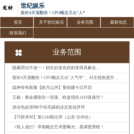
世纪娱乐
股价4天涨翻倍！CPO概念又出“人气牛”，AI主线热度升温
首页
关于世纪娱乐
业务范围
最新动态
联系我们
业务范围
隐藏用法牛波一！妈生好皮在此刻变得具象化…
股价4天涨翻倍！CPO概念又出“人气牛”，AI主线热度升温，关注这些核心方向
战神传奇新服【皓月山河】预创建今日开启
王杨：黄金避险告一段落，欧盘现价2419直接空！
游泳包必添❗和干枯毛躁的泳后发说拜拜
【巧联求对】第1244期点评（山东 任仲合）
《双人成行》早期概念艺术图曝光：基调更黑暗！